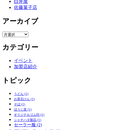
白井屋
佐藤菓子店
アーカイブ
ア
ー
カテゴリー
カ
イ
ブ
イベント
加盟店紹介
トピック
うどん
(1)
お茶石けん
(1)
そば
(1)
ほうじ茶
(1)
オリジナルゴム印
(1)
シャチハタ製品
(1)
セーラー服
(2)