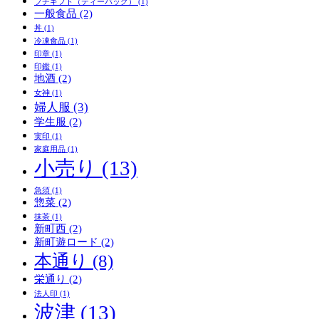
プチギフト（ティーバッグ）
(1)
一般食品
(2)
丼
(1)
冷凍食品
(1)
印章
(1)
印鑑
(1)
地酒
(2)
女神
(1)
婦人服
(3)
学生服
(2)
実印
(1)
家庭用品
(1)
小売り
(13)
急須
(1)
惣菜
(2)
抹茶
(1)
新町西
(2)
新町遊ロード
(2)
本通り
(8)
栄通り
(2)
法人印
(1)
波津
(13)