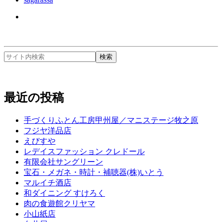
最近の投稿
手づくりふとん工房甲州屋／マニステージ牧之原
フジヤ洋品店
えびすや
レデイスファッション クレドール
有限会社サングリーン
宝石・メガネ・時計・補聴器(株)いとう
マルイチ酒店
和ダイニング すけろく
肉の食遊館クリヤマ
小山紙店