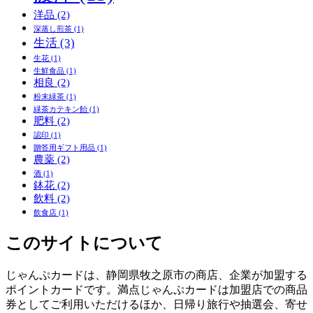
洋品
(2)
深蒸し煎茶
(1)
生活
(3)
生花
(1)
生鮮食品
(1)
相良
(2)
粉末緑茶
(1)
緑茶カテキン飴
(1)
肥料
(2)
認印
(1)
贈答用ギフト用品
(1)
農薬
(2)
酒
(1)
鉢花
(2)
飲料
(2)
飲食店
(1)
このサイトについて
じゃんぷカードは、静岡県牧之原市の商店、企業が加盟する
ポイントカードです。満点じゃんぷカードは加盟店での商品
券としてご利用いただけるほか、日帰り旅行や抽選会、寄せ