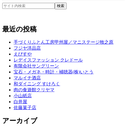
最近の投稿
手づくりふとん工房甲州屋／マニステージ牧之原
フジヤ洋品店
えびすや
レデイスファッション クレドール
有限会社サングリーン
宝石・メガネ・時計・補聴器(株)いとう
マルイチ酒店
和ダイニング すけろく
肉の食遊館クリヤマ
小山紙店
白井屋
佐藤菓子店
アーカイブ