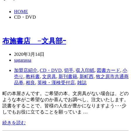
HOME
CD・DVD
布施書店 −文具部ｰ
2020年3月14日
sagarassa
加盟店紹介
,
CD・DVD
,
切手
,
収入印紙
,
図書カード
,
小
売り
,
教科書
,
文房具
,
新刊書籍
,
新町西
,
牧之原市共通商
品券
,
相良
,
英検・漢検受付店
,
雑誌
町の本屋さんです。ご希望の本、文房具がない場合は、どの
ような本がご希望なのか喜んでお調べし、注文いたします。
読書をすることで、皆様の人生が豊かになりますよう･･･少
しでもお役に立てることを願っていま …
続きを読む