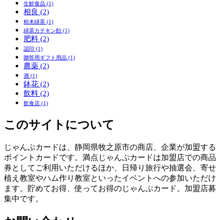
生鮮食品
(1)
相良
(2)
粉末緑茶
(1)
緑茶カテキン飴
(1)
肥料
(2)
認印
(1)
贈答用ギフト用品
(1)
農薬
(2)
酒
(1)
鉢花
(2)
飲料
(2)
飲食店
(1)
このサイトについて
じゃんぷカードは、静岡県牧之原市の商店、企業が加盟する
ポイントカードです。満点じゃんぷカードは加盟店での商品
券としてご利用いただけるほか、日帰り旅行や抽選会、寄せ
植え教室やハム作り教室といったイベントへの参加いただけ
ます。貯めてお得、使ってお得のじゃんぷカード。加盟店募
集中です。