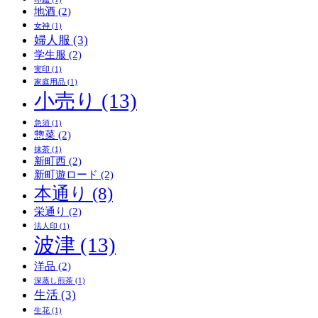
地酒
(2)
女神
(1)
婦人服
(3)
学生服
(2)
実印
(1)
家庭用品
(1)
小売り
(13)
急須
(1)
惣菜
(2)
抹茶
(1)
新町西
(2)
新町遊ロード
(2)
本通り
(8)
栄通り
(2)
法人印
(1)
波津
(13)
洋品
(2)
深蒸し煎茶
(1)
生活
(3)
生花
(1)