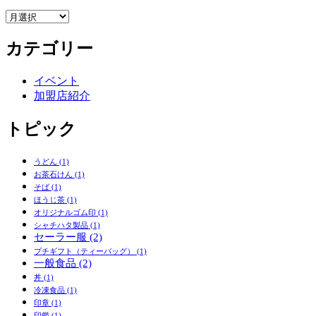
ア
ー
カテゴリー
カ
イ
ブ
イベント
加盟店紹介
トピック
うどん
(1)
お茶石けん
(1)
そば
(1)
ほうじ茶
(1)
オリジナルゴム印
(1)
シャチハタ製品
(1)
セーラー服
(2)
プチギフト（ティーバッグ）
(1)
一般食品
(2)
丼
(1)
冷凍食品
(1)
印章
(1)
印鑑
(1)