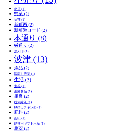
急須
(1)
惣菜
(2)
抹茶
(1)
新町西
(2)
新町遊ロード
(2)
本通り
(8)
栄通り
(2)
法人印
(1)
波津
(13)
洋品
(2)
深蒸し煎茶
(1)
生活
(3)
生花
(1)
生鮮食品
(1)
相良
(2)
粉末緑茶
(1)
緑茶カテキン飴
(1)
肥料
(2)
認印
(1)
贈答用ギフト用品
(1)
農薬
(2)