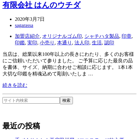
有限会社 はんのウチダ
2020年3月7日
sagarassa
加盟店紹介
,
オリジナルゴム印
,
シャチハタ製品
,
印章
,
印鑑
,
実印
,
小売り
,
本通り
,
法人印
,
生活
,
認印
当店は、総業以来100年以上の長きにわたり、多くのお客様
にご信頼いただいて参りました。 ご予算に応じた最良の品
を書体、サイズ、納期に合わせご相談に応じます。 1本1本
大切な印鑑を精魂込めて彫刻いたしま …
続きを読む
最近の投稿