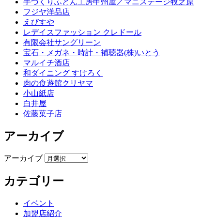
手づくりふとん工房甲州屋／マニステージ牧之原
フジヤ洋品店
えびすや
レデイスファッション クレドール
有限会社サングリーン
宝石・メガネ・時計・補聴器(株)いとう
マルイチ酒店
和ダイニング すけろく
肉の食遊館クリヤマ
小山紙店
白井屋
佐藤菓子店
アーカイブ
アーカイブ
カテゴリー
イベント
加盟店紹介