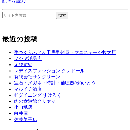
続きを読む
最近の投稿
手づくりふとん工房甲州屋／マニステージ牧之原
フジヤ洋品店
えびすや
レデイスファッション クレドール
有限会社サングリーン
宝石・メガネ・時計・補聴器(株)いとう
マルイチ酒店
和ダイニング すけろく
肉の食遊館クリヤマ
小山紙店
白井屋
佐藤菓子店