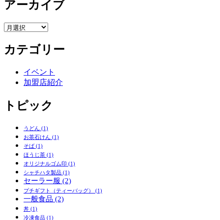
アーカイブ
ア
ー
カテゴリー
カ
イ
ブ
イベント
加盟店紹介
トピック
うどん
(1)
お茶石けん
(1)
そば
(1)
ほうじ茶
(1)
オリジナルゴム印
(1)
シャチハタ製品
(1)
セーラー服
(2)
プチギフト（ティーバッグ）
(1)
一般食品
(2)
丼
(1)
冷凍食品
(1)