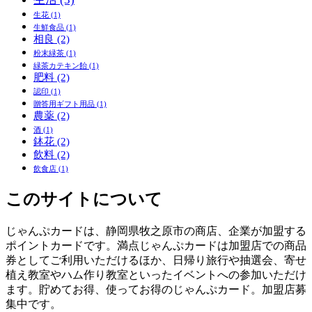
生花
(1)
生鮮食品
(1)
相良
(2)
粉末緑茶
(1)
緑茶カテキン飴
(1)
肥料
(2)
認印
(1)
贈答用ギフト用品
(1)
農薬
(2)
酒
(1)
鉢花
(2)
飲料
(2)
飲食店
(1)
このサイトについて
じゃんぷカードは、静岡県牧之原市の商店、企業が加盟する
ポイントカードです。満点じゃんぷカードは加盟店での商品
券としてご利用いただけるほか、日帰り旅行や抽選会、寄せ
植え教室やハム作り教室といったイベントへの参加いただけ
ます。貯めてお得、使ってお得のじゃんぷカード。加盟店募
集中です。