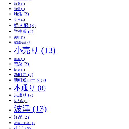
印章
(1)
印鑑
(1)
地酒
(2)
女神
(1)
婦人服
(3)
学生服
(2)
実印
(1)
家庭用品
(1)
小売り
(13)
急須
(1)
惣菜
(2)
抹茶
(1)
新町西
(2)
新町遊ロード
(2)
本通り
(8)
栄通り
(2)
法人印
(1)
波津
(13)
洋品
(2)
深蒸し煎茶
(1)
生活
(3)