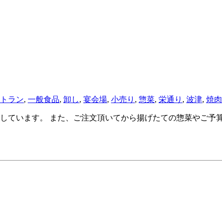
トラン
,
一般食品
,
卸し
,
宴会場
,
小売り
,
惣菜
,
栄通り
,
波津
,
焼肉
しています。 また、ご注文頂いてから揚げたての惣菜やご予算