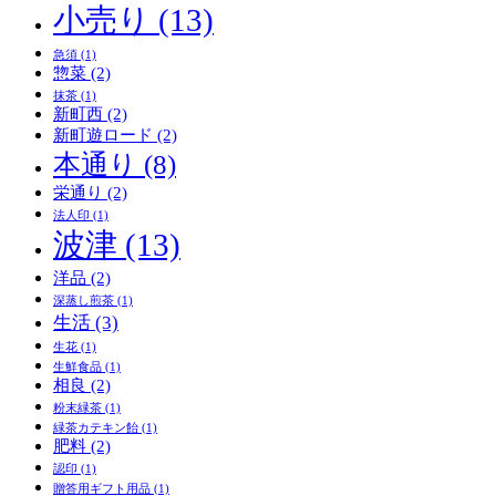
小売り
(13)
急須
(1)
惣菜
(2)
抹茶
(1)
新町西
(2)
新町遊ロード
(2)
本通り
(8)
栄通り
(2)
法人印
(1)
波津
(13)
洋品
(2)
深蒸し煎茶
(1)
生活
(3)
生花
(1)
生鮮食品
(1)
相良
(2)
粉末緑茶
(1)
緑茶カテキン飴
(1)
肥料
(2)
認印
(1)
贈答用ギフト用品
(1)