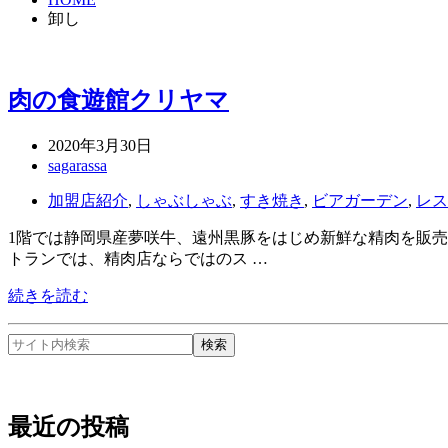
卸し
肉の食遊館クリヤマ
2020年3月30日
sagarassa
加盟店紹介
,
しゃぶしゃぶ
,
すき焼き
,
ビアガーデン
,
レス
1階では静岡県産夢咲牛、遠州黒豚をはじめ新鮮な精肉を販売
トランでは、精肉店ならではのス …
続きを読む
最近の投稿