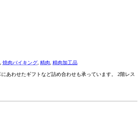
,
焼肉バイキング
,
精肉
,
精肉加工品
にあわせたギフトなど詰め合わせも承っています。 2階レス