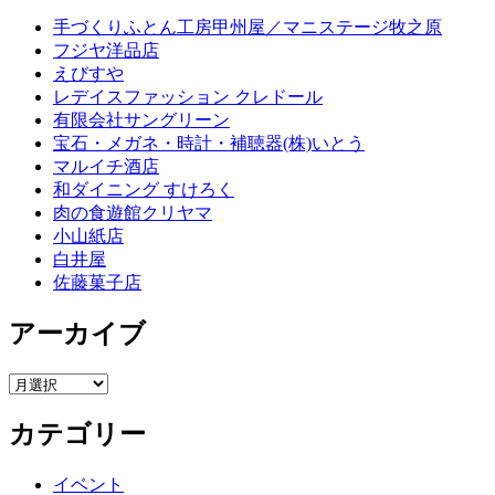
手づくりふとん工房甲州屋／マニステージ牧之原
フジヤ洋品店
えびすや
レデイスファッション クレドール
有限会社サングリーン
宝石・メガネ・時計・補聴器(株)いとう
マルイチ酒店
和ダイニング すけろく
肉の食遊館クリヤマ
小山紙店
白井屋
佐藤菓子店
アーカイブ
ア
ー
カテゴリー
カ
イ
ブ
イベント