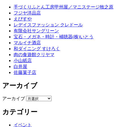
手づくりふとん工房甲州屋／マニステージ牧之原
フジヤ洋品店
えびすや
レデイスファッション クレドール
有限会社サングリーン
宝石・メガネ・時計・補聴器(株)いとう
マルイチ酒店
和ダイニング すけろく
肉の食遊館クリヤマ
小山紙店
白井屋
佐藤菓子店
アーカイブ
アーカイブ
カテゴリー
イベント