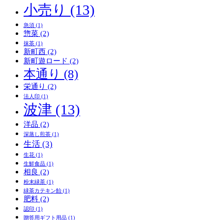
小売り
(13)
急須
(1)
惣菜
(2)
抹茶
(1)
新町西
(2)
新町遊ロード
(2)
本通り
(8)
栄通り
(2)
法人印
(1)
波津
(13)
洋品
(2)
深蒸し煎茶
(1)
生活
(3)
生花
(1)
生鮮食品
(1)
相良
(2)
粉末緑茶
(1)
緑茶カテキン飴
(1)
肥料
(2)
認印
(1)
贈答用ギフト用品
(1)