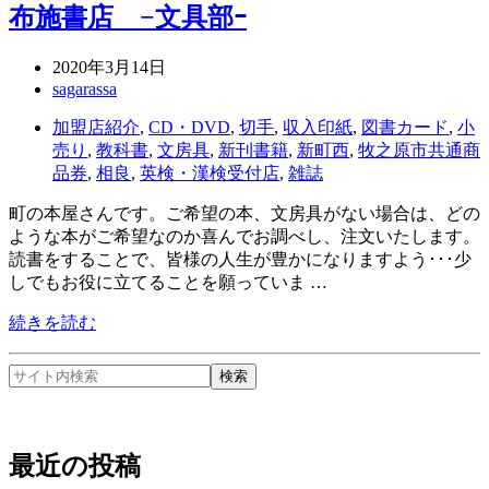
布施書店 −文具部ｰ
2020年3月14日
sagarassa
加盟店紹介
,
CD・DVD
,
切手
,
収入印紙
,
図書カード
,
小
売り
,
教科書
,
文房具
,
新刊書籍
,
新町西
,
牧之原市共通商
品券
,
相良
,
英検・漢検受付店
,
雑誌
町の本屋さんです。ご希望の本、文房具がない場合は、どの
ような本がご希望なのか喜んでお調べし、注文いたします。
読書をすることで、皆様の人生が豊かになりますよう･･･少
しでもお役に立てることを願っていま …
続きを読む
最近の投稿