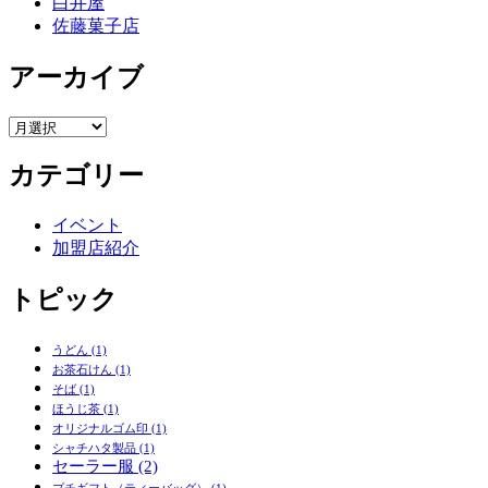
白井屋
佐藤菓子店
アーカイブ
ア
ー
カテゴリー
カ
イ
ブ
イベント
加盟店紹介
トピック
うどん
(1)
お茶石けん
(1)
そば
(1)
ほうじ茶
(1)
オリジナルゴム印
(1)
シャチハタ製品
(1)
セーラー服
(2)