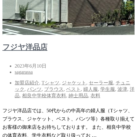
フジヤ洋品店
2023年6月10日
sagarassa
加盟店紹介
,
Tシャツ
,
ジャケット
,
セーラー服
,
チュニ
ック
,
パンツ
,
ブラウス
,
ベスト
,
婦人服
,
学生服
,
波津
,
洋
品
,
相良中学校体育衣料
,
紳士用品
,
衣料
フジヤ洋品店では、50代からの中高年の婦人服（Tシャツ、
ブラウス、ジャケット、ベスト、パンツ等）各種取り揃えて
お客様の御来店をお待ちしております。 また、相良中学校
の体育衣料、学生衣料など取り扱ってお …