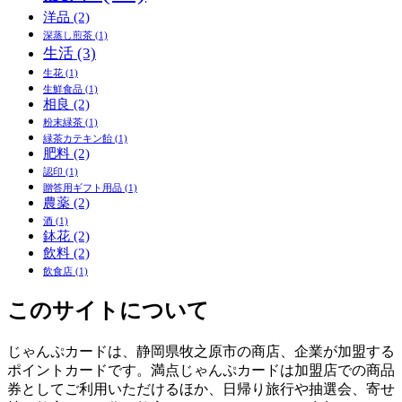
洋品
(2)
深蒸し煎茶
(1)
生活
(3)
生花
(1)
生鮮食品
(1)
相良
(2)
粉末緑茶
(1)
緑茶カテキン飴
(1)
肥料
(2)
認印
(1)
贈答用ギフト用品
(1)
農薬
(2)
酒
(1)
鉢花
(2)
飲料
(2)
飲食店
(1)
このサイトについて
じゃんぷカードは、静岡県牧之原市の商店、企業が加盟する
ポイントカードです。満点じゃんぷカードは加盟店での商品
券としてご利用いただけるほか、日帰り旅行や抽選会、寄せ