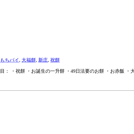
もちパイ
,
大福餅
,
新庄
,
祝餅
： ・祝餅 ・お誕生の一升餅 ・49日法要のお餅 ・お赤飯 ・