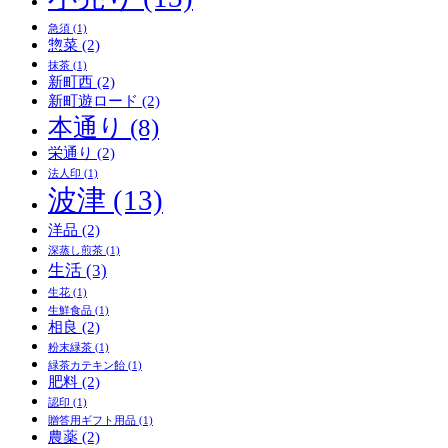
急須
(1)
惣菜
(2)
抹茶
(1)
新町西
(2)
新町遊ロード
(2)
本通り
(8)
栄通り
(2)
法人印
(1)
波津
(13)
洋品
(2)
深蒸し煎茶
(1)
生活
(3)
生花
(1)
生鮮食品
(1)
相良
(2)
粉末緑茶
(1)
緑茶カテキン飴
(1)
肥料
(2)
認印
(1)
贈答用ギフト用品
(1)
農薬
(2)