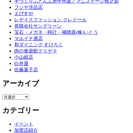
手づくりふとん工房甲州屋／マニステージ牧之原
フジヤ洋品店
えびすや
レデイスファッション クレドール
有限会社サングリーン
宝石・メガネ・時計・補聴器(株)いとう
マルイチ酒店
和ダイニング すけろく
肉の食遊館クリヤマ
小山紙店
白井屋
佐藤菓子店
アーカイブ
ア
ー
カテゴリー
カ
イ
ブ
イベント
加盟店紹介