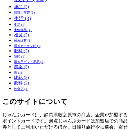
洋品
(2)
深蒸し煎茶
(1)
生活
(3)
生花
(1)
生鮮食品
(1)
相良
(2)
粉末緑茶
(1)
緑茶カテキン飴
(1)
肥料
(2)
認印
(1)
贈答用ギフト用品
(1)
農薬
(2)
酒
(1)
鉢花
(2)
飲料
(2)
飲食店
(1)
このサイトについて
じゃんぷカードは、静岡県牧之原市の商店、企業が加盟する
ポイントカードです。満点じゃんぷカードは加盟店での商品
券としてご利用いただけるほか、日帰り旅行や抽選会、寄せ