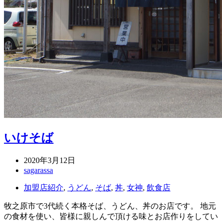
いけそば
2020年3月12日
sagarassa
加盟店紹介
,
うどん
,
そば
,
丼
,
女神
,
飲食店
牧之原市で3代続く本格そば、うどん、丼のお店です。 地元
の食材を使い、皆様に親しんで頂ける味とお店作りをしてい