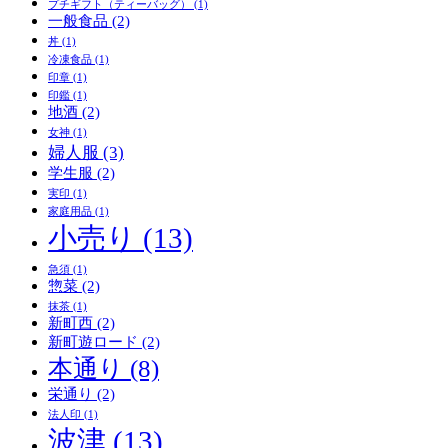
プチギフト（ティーバッグ）
(1)
一般食品
(2)
丼
(1)
冷凍食品
(1)
印章
(1)
印鑑
(1)
地酒
(2)
女神
(1)
婦人服
(3)
学生服
(2)
実印
(1)
家庭用品
(1)
小売り
(13)
急須
(1)
惣菜
(2)
抹茶
(1)
新町西
(2)
新町遊ロード
(2)
本通り
(8)
栄通り
(2)
法人印
(1)
波津
(13)