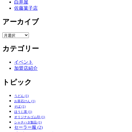
白井屋
佐藤菓子店
アーカイブ
ア
ー
カテゴリー
カ
イ
ブ
イベント
加盟店紹介
トピック
うどん
(1)
お茶石けん
(1)
そば
(1)
ほうじ茶
(1)
オリジナルゴム印
(1)
シャチハタ製品
(1)
セーラー服
(2)