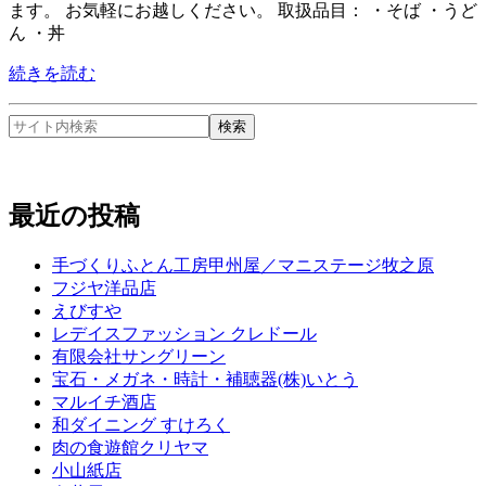
ます。 お気軽にお越しください。 取扱品目： ・そば ・うど
ん ・丼
続きを読む
最近の投稿
手づくりふとん工房甲州屋／マニステージ牧之原
フジヤ洋品店
えびすや
レデイスファッション クレドール
有限会社サングリーン
宝石・メガネ・時計・補聴器(株)いとう
マルイチ酒店
和ダイニング すけろく
肉の食遊館クリヤマ
小山紙店