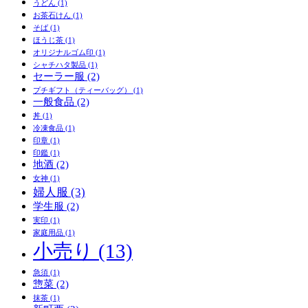
うどん
(1)
お茶石けん
(1)
そば
(1)
ほうじ茶
(1)
オリジナルゴム印
(1)
シャチハタ製品
(1)
セーラー服
(2)
プチギフト（ティーバッグ）
(1)
一般食品
(2)
丼
(1)
冷凍食品
(1)
印章
(1)
印鑑
(1)
地酒
(2)
女神
(1)
婦人服
(3)
学生服
(2)
実印
(1)
家庭用品
(1)
小売り
(13)
急須
(1)
惣菜
(2)
抹茶
(1)