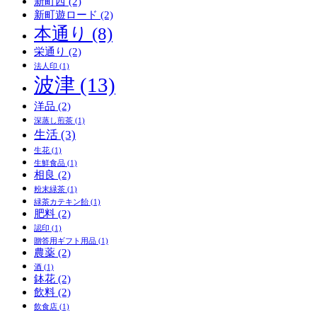
新町西
(2)
新町遊ロード
(2)
本通り
(8)
栄通り
(2)
法人印
(1)
波津
(13)
洋品
(2)
深蒸し煎茶
(1)
生活
(3)
生花
(1)
生鮮食品
(1)
相良
(2)
粉末緑茶
(1)
緑茶カテキン飴
(1)
肥料
(2)
認印
(1)
贈答用ギフト用品
(1)
農薬
(2)
酒
(1)
鉢花
(2)
飲料
(2)
飲食店
(1)