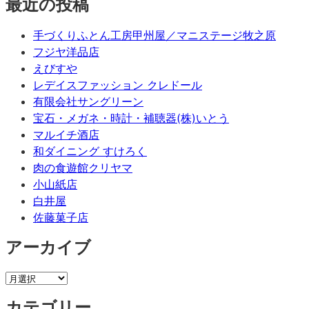
最近の投稿
手づくりふとん工房甲州屋／マニステージ牧之原
フジヤ洋品店
えびすや
レデイスファッション クレドール
有限会社サングリーン
宝石・メガネ・時計・補聴器(株)いとう
マルイチ酒店
和ダイニング すけろく
肉の食遊館クリヤマ
小山紙店
白井屋
佐藤菓子店
アーカイブ
カテゴリー