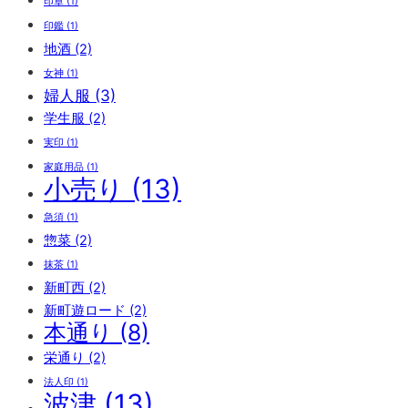
印章
(1)
印鑑
(1)
地酒
(2)
女神
(1)
婦人服
(3)
学生服
(2)
実印
(1)
家庭用品
(1)
小売り
(13)
急須
(1)
惣菜
(2)
抹茶
(1)
新町西
(2)
新町遊ロード
(2)
本通り
(8)
栄通り
(2)
法人印
(1)
波津
(13)