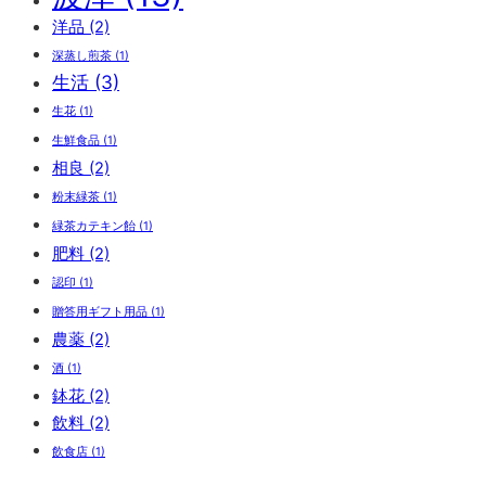
洋品
(2)
深蒸し煎茶
(1)
生活
(3)
生花
(1)
生鮮食品
(1)
相良
(2)
粉末緑茶
(1)
緑茶カテキン飴
(1)
肥料
(2)
認印
(1)
贈答用ギフト用品
(1)
農薬
(2)
酒
(1)
鉢花
(2)
飲料
(2)
飲食店
(1)